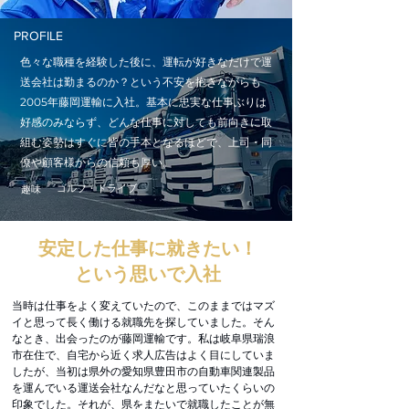
PROFILE
色々な職種を経験した後に、運転が好きなだけで運
送会社は勤まるのか？という不安を抱きながらも
2005年藤岡運輸に入社。
基本に忠実な仕事ぶりは
好感のみならず、どんな仕事に対しても前向きに取
組む姿勢はすぐに皆の手本となるほどで、
上司・同
僚や顧客様
からの信頼も厚い。
ゴルフ・ドライブ
​趣味
安定した仕事に就きたい！
という思いで入社
当時は仕事をよく変えていたので、このままではマズ
イと思って長く働ける就職先を探していました。
そん
なとき、出会ったのが藤岡運輸です。私は岐阜県瑞浪
市在住で、自宅から近く求人広告はよく目にしていま
したが、当初は県外の愛知県豊田市の自動車関連製品
を運んでいる運送会社なんだなと思っていたくらいの
印象でした。
それが、県をまたいで就職したことが無