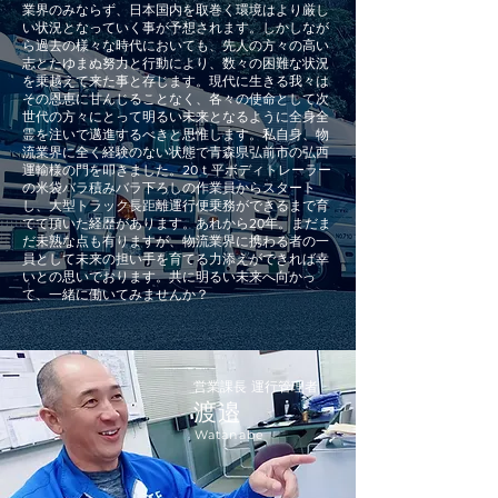
業界のみならず、日本国内を取巻く環境はより厳し
い状況となっていく事が予想されます。しかしなが
ら過去の様々な時代においても、先人の方々の高い
志とたゆまぬ努力と行動により、数々の困難な状況
を乗越えて来た事と存じます。現代に生きる我々は
その恩恵に甘んじることなく、各々の使命として次
世代の方々にとって明るい未来となるように全身全
霊を注いで邁進するべきと思惟します。私自身、物
流業界に全く経験のない状態で青森県弘前市の弘西
運輸様の門を叩きました。20ｔ平ボディトレーラー
の米袋バラ積みバラ下ろしの作業員からスタート
し、大型トラック長距離運行便乗務ができるまで育
てて頂いた経歴があります。あれから20年。まだま
だ未熟な点も有りますが、物流業界に携わる者の一
員として未来の担い手を育てる力添えができれば幸
いとの思いでおります。共に明るい未来へ向かっ
て、一緒に働いてみませんか？
営業課長
​運行管理者
​渡邉
Watanabe