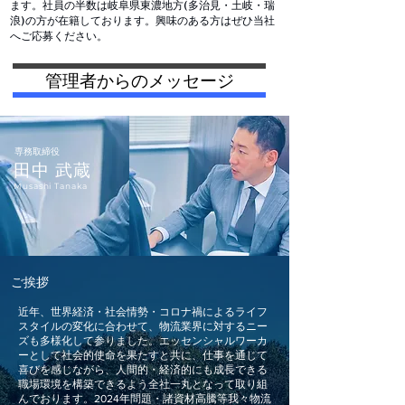
ます。社員の
半数は岐阜県東濃地方(多治見・土岐・瑞
浪)の方が在籍しております。興味のある方はぜひ当社
へご応募ください。
管理者からのメッセージ
専務取締役
田中 武蔵
​Musashi Tanaka
ご挨拶
近年、世界経済・社会情勢・コロナ禍によるライフ
スタイルの変化に合わせて、物流業界に対するニー
ズも多様化して参りました。エッセンシャルワーカ
ーとして社会的使命を果たすと共に、仕事を通じて
喜びを感じながら、人間的・経済的にも成長できる
職場環境を構築できるよう全社一丸となって取り組
んでおります。2024年問題・諸資材高騰等我々物流